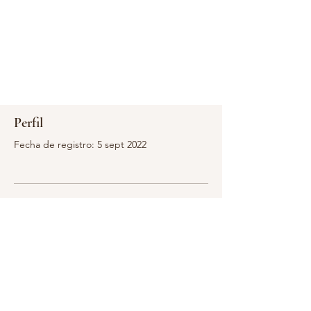
Perfil
Fecha de registro: 5 sept 2022
Aún no hay nada que
mostrar aquí
Cuando este miembro agregue
información sobre sí mismo, podrás
verla aquí.