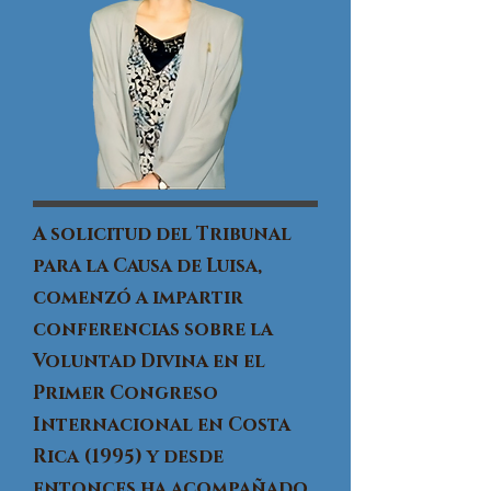
A solicitud del Tribunal
para la Causa de Luisa,
comenzó a impartir
conferencias sobre la
Voluntad Divina en el
Primer Congreso
Internacional en Costa
Rica (1995) y desde
entonces ha acompañado