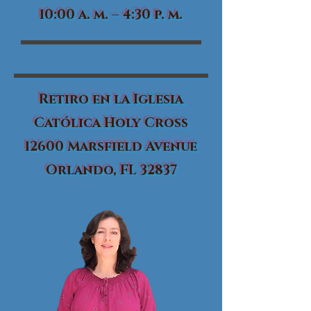
10:00 a. m. – 4:30 p. m.
Retiro en la Iglesia
Católica Holy Cross
12600 Marsfield Avenue
Orlando, FL 32837