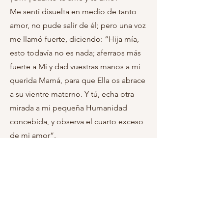
Me sentí disuelta en medio de tanto
amor, no pude salir de él; pero una voz
me llamó fuerte, diciendo: “Hija mía,
esto todavía no es nada; aferraos más
fuerte a Mí y dad vuestras manos a mi
querida Mamá, para que Ella os abrace
a su vientre materno. Y tú, echa otra
mirada a mi pequeña Humanidad
concebida, y observa el cuarto exceso
de mi amor”.
_*Sugerencia:*_
_ *Estar amándolo para mí y para todos
durante los 9 meses que estuvo en el
seno de su Santísima Madre._