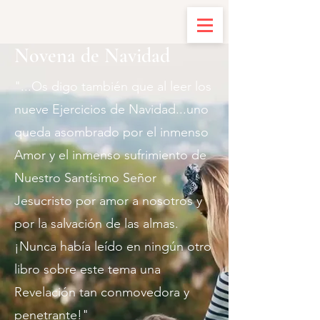
Novena de Navidad
"...Os digo también que al leer los
nueve Ejercicios de Navidad...uno
queda asombrado por el inmenso
Amor y el inmenso sufrimiento de
Nuestro Santísimo Señor
Jesucristo por amor a nosotros y
por la salvación de las almas.
¡Nunca había leído en ningún otro
libro sobre este tema una
Revelación tan conmovedora y
penetrante!"