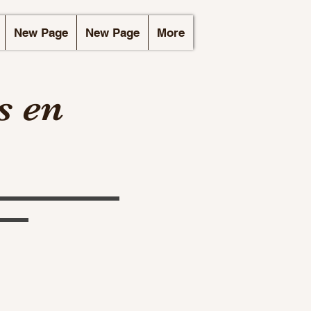
New Page
New Page
More
s en